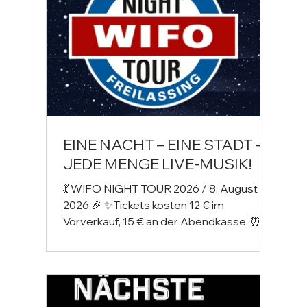
EINE NACHT – EINE STADT –
JEDE MENGE LIVE-MUSIK!
💃 WIFO NIGHT TOUR 2026 / 8. August
2026 🎉 ✨Tickets kosten 12 € im
Vorverkauf, 15 € an der Abendkasse. ⏰ 19
- 23 Uhr NOTHING FOR UNGOOD - mit
Pop, Rock, 90s, Austropop & Akustik 🎭💸
🎧 22 - 2.00 DJ Chris an den Turntables –
fette Beats garantiert 🔊🔥