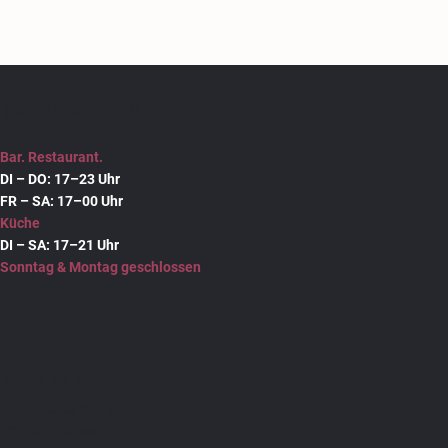
Outfits raus, Crew einpacken & ab ins
Bonami! 🥳💄✨
SOMMER ÖFFNUNGSZEITEN
Bar. Restaurant.
DI – DO: 17–23 Uhr
FR – SA: 17–00 Uhr
Küche
DI – SA: 17–21 Uhr
Sonntag & Montag geschlossen
Bonami. Bar. Restaurant.
Münchener Str. 12
83395 Freilassing