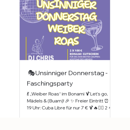
🎭Unsinniger Donnerstag -
Faschingsparty
💃 „Weiber Roas“ im Bonami 🍹Let’s go,
Mädels & (Buam)! 🎉 ✨ Freier Eintritt ⏰ 18–
19 Uhr: Cuba Libre für nur 7 € 🍹🔥👯‍♀️ 2 ×
100 € Gutschein für die besten
Gruppenkostüme 🎭💸🎧 DJ Chris an den
Turntables – fette Beats garantiert 🔊🔥