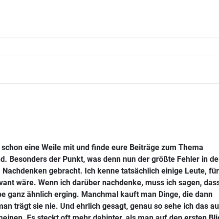
Burger Mittwoch
🎭U
- Fa
r schon eine Weile mit und finde eure Beiträge zum Thema 
 Besonders der Punkt, was denn nun der größte Fehler in de
Nachdenken gebracht. Ich kenne tatsächlich einige Leute, für
evant wäre. Wenn ich darüber nachdenke, muss ich sagen, dass
e ganz ähnlich erging. Manchmal kauft man Dinge, die dann 
an trägt sie nie. Und ehrlich gesagt, genau so sehe ich das au
nen. Es steckt oft mehr dahinter, als man auf den ersten Bli